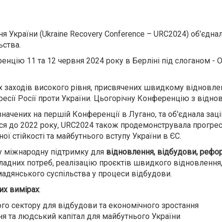
 України (Ukraine Recovery Conference – URC2024) об’єднал
ьства.
цію 11 та 12 червня 2024 року в Берліні під слоганом - Об'
заходів високого рівня, присвячених швидкому відновленн
ресії Росії проти України. Цьогорічну Конференцію з від
начених на першій Конференції в Лугано, та об'єднала зац
я до 2022 року, URC2024 також продемонструвала прогрес 
ої стійкості та майбутнього вступу України в ЄС.
у міжнародну підтримку для
відновлення, відбудови, рефор
ладних потреб, реалізацію проєктів швидкого відновлення,
мадянського суспільства у процеси відбудови.
их вимірах
:
ого сектору для відбудови та економічного зростання
я та людський капітал для майбутнього України