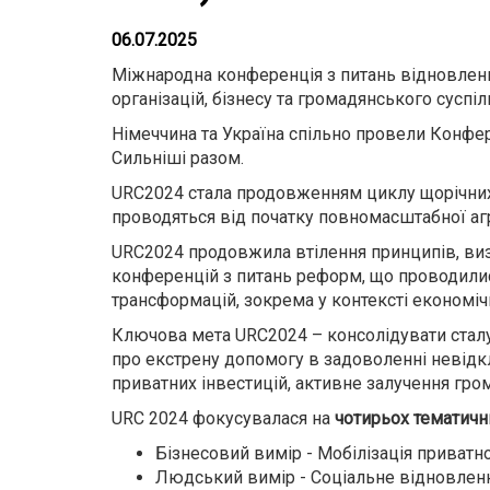
06.07.2025
Міжнародна конференція з питань відновлення
організацій, бізнесу та громадянського суспіл
Німеччина та Україна спільно провели Конферен
Сильніші разом.
URC2024 стала продовженням циклу щорічних 
проводяться від початку повномасштабної аг
URC2024 продовжила втілення принципів, виз
конференцій з питань реформ, що проводилис
трансформацій, зокрема у контексті економічн
Ключова мета URC2024 – консолідувати стал
про екстрену допомогу в задоволенні невідк
приватних інвестицій, активне залучення гро
URC 2024 фокусувалася на
чотирьох тематичн
Бізнесовий вимір - Мобілізація приватн
Людський вимір - Соціальне відновленн