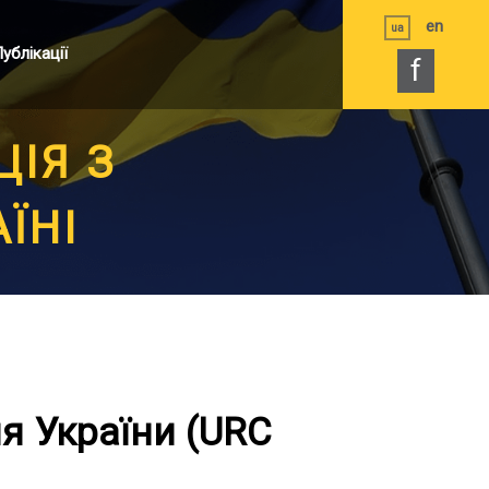
en
ua
ублікації
f
ІЯ З
ЇНІ
я України (URC