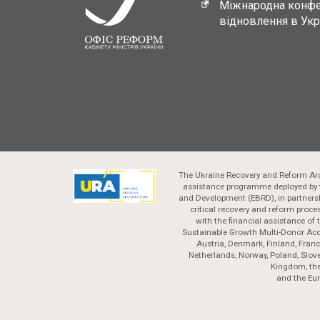
Міжнародна конфе
відновлення в Укр
The Ukraine Recovery and Reform Arc
assistance programme deployed by 
and Development (EBRD), in partnersh
critical recovery and reform proc
with the financial assistance of
Sustainable Growth Multi-Donor Acc
Austria, Denmark, Finland, France
Netherlands, Norway, Poland, Slove
Kingdom, the
and the Eu