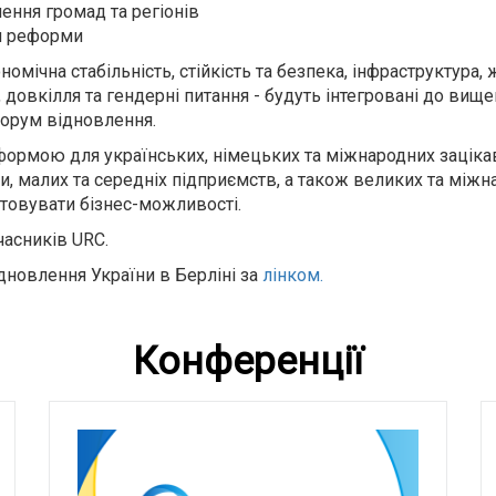
лення громад та регіонів
ним реформи
омічна стабільність, стійкість та безпека, інфраструктура, 
, довкілля та гендерні питання - будуть інтегровані до ви
орум відновлення.
ормою для українських, німецьких та міжнародних зацікав
 малих та середніх підприємств, а також великих та міжна
стовувати бізнес-можливості.
часників URC.
дновлення України в Берліні за
лінком.
Конференції