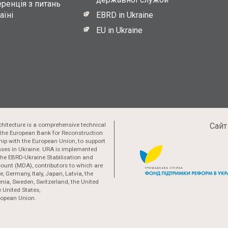
ренція з питань
аїні
EBRD in Ukraine
EU in Ukraine
hitecture is a comprehensive technical
Сайт
the European Bank for Reconstruction
ip with the European Union, to support
esses in Ukraine. URA is implemented
 the EBRD-Ukraine Stabilisation and
ount (MDA), contributors to which are
, Germany, Italy, Japan, Latvia, the
nia, Sweden, Switzerland, the United
 United States,
ropean Union.