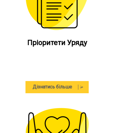
Ветеранська
політика
Дізнатись більше