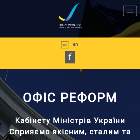
Перейти
до
Togg
основного
navi
матеріалу
en
ua
f
ОФІС РЕФОРМ
Кабінету Міністрів України
Сприяємо якісним, сталим та