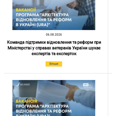
Команда підтримки відновлення та реформ
Міністерства енергетики України шукає
експертів/експерток
Більше
03.08.2026
Група підтримки відновлення та реформ при
Міністерстві економіки та довкілля України
(Мінекономіки), команда з питань захисту
довкілля проводить набір співробітників