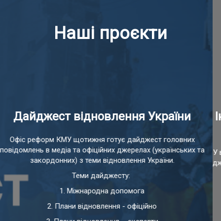
Наші проєкти
Інсайти реформ. Гайд з впровадження
змін
У ваших руках інформація, яку ви ніколи не знайдете у відкритих
джерелах. Це лімітована збірка кейсів та інсайтів впровадження
змін в Україні за 4 роки діяльності Офісу реформ Кабінету
Міністрів України з 2017 до 2020 року.