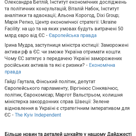
Олександра Бетлій, Інститут економічних досліджень
та політичних консультацій; Віталій Набок, Інститут
аналітики та адвокації; Альона Корогод, Dixi Group;
Марія Репко, Центр економічної стратегії: Ukraine
Facility: на що та на яких умовах будуть витрачені 50
млрд євро від ЄС -
Європейська правда
Ірина Мудра, заступниця міністра юстиції: Заморожені
активи рф в ЄС: чи зможе Україна отримати кошти.
Чому ЄС затягує з передачею Україні заморожених
російських активів та які є ризики? -
Економічна
правда
Гайді Гаутала, Фінський політик, депутат
Європейського парламенту; Віргініюс Сінкявічюс,
політик, Єврокомісар; Маргот Вальстрьом, колишня
міністерка закордонних справ Швеції: Зелене
відновлення в Україні є стратегічним імперативом для
ЄС -
The Kyiv Independent
Більше новин та деталей шукайте у нашому Дайджесті