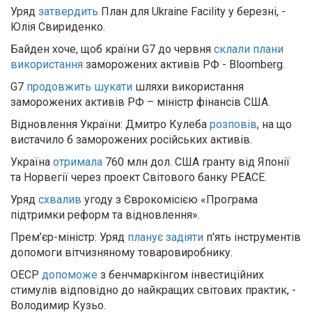
Уряд
затвердить
План для Ukraine Facility у березні, -
Юлія Свириденко.
Байден хоче, щоб країни G7 до червня
склали плани
використання
заморожених активів РФ - Bloomberg.
G7
продовжить шукати
шляхи використання
заморожених активів РФ – міністр фінансів США.
Відновлення України: Дмитро Кулеба
розповів
, на що
вистачило б заморожених російських активів.
Україна
отримала
760 млн дол. США гранту від Японії
та Норвегії через проект Світового банку PEACE.
Уряд
схвалив
угоду з Єврокомісією «Програма
підтримки реформ та відновлення».
Прем’єр-міністр: Уряд
планує задіяти
п'ять інструментів
допомоги вітчизняному товаровиробнику.
ОЕСР
допоможе
з бенчмаркінгом інвестиційних
стимулів відповідно до найкращих світових практик, -
Володимир Кузьо.