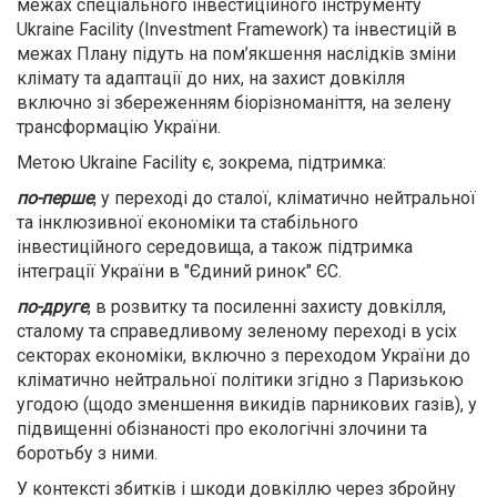
межах спеціального інвестиційного інструменту
Ukraine Facility (Investment Framework) та інвестицій в
межах Плану підуть на пом’якшення наслідків зміни
клімату та адаптації до них, на захист довкілля
включно зі збереженням біорізноманіття, на зелену
трансформацію України.
Метою Ukraine Facility є, зокрема, підтримка:
по-перше
, у переході до сталої, кліматично нейтральної
та інклюзивної економіки та стабільного
інвестиційного середовища, а також підтримка
інтеграції України в "Єдиний ринок" ЄС.
по-друге
, в розвитку та посиленні захисту довкілля,
сталому та справедливому зеленому переході в усіх
секторах економіки, включно з переходом України до
кліматично нейтральної політики згідно з Паризькою
угодою (щодо зменшення викидів парникових газів), у
підвищенні обізнаності про екологічні злочини та
боротьбу з ними.
У контексті збитків і шкоди довкіллю через збройну