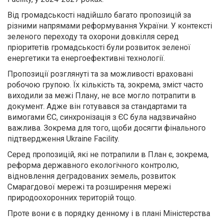
Від громадськості надійшло багато пропозицій за
різними напрямами реформування України. У контексті
зеленого переходу та охорони довкілля серед
пріоритетів громадськості були розвиток зеленої
енергетики та енергоефективні технології.
Пропозиції розглянуті та за можливості враховані
робочою групою. Їх кількість та, зокрема, зміст часто
виходили за межі Плану, не все могло потрапити в
документ. Адже він готувався за стандартами та
вимогами ЄС, синхронізація з ЄС була надзвичайно
важлива. Зокрема для того, щоби досягти фінального
підтвердження Ukraine Facility.
Серед пропозицій, які не потрапили в План є, зокрема,
реформа державного екологічного контролю,
відновлення деградованих земель, розвиток
Смарагдової мережі та розширення мережі
природоохоронних територій тощо.
Проте вони є в порядку денному і в плані Міністерства