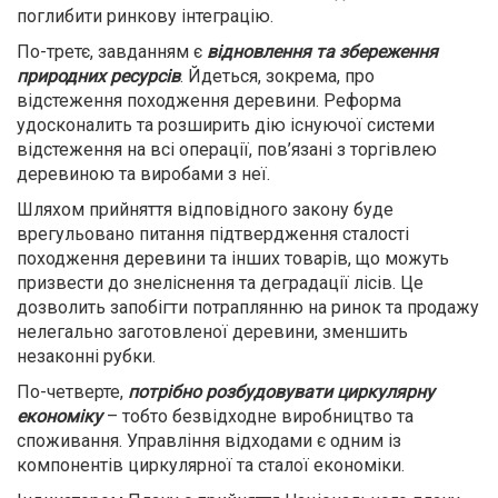
поглибити ринкову інтеграцію.
По-третє, завданням є
відновлення та збереження
природних ресурсів
. Йдеться, зокрема, про
відстеження походження деревини. Реформа
удосконалить та розширить дію існуючої системи
відстеження на всі операції, пов’язані з торгівлею
деревиною та виробами з неї.
Шляхом прийняття відповідного закону буде
врегульовано питання підтвердження сталості
походження деревини та інших товарів, що можуть
призвести до знеліснення та деградації лісів. Це
дозволить запобігти потраплянню на ринок та продажу
нелегально заготовленої деревини, зменшить
незаконні рубки.
По-четверте,
потрібно розбудовувати циркулярну
економіку
– тобто безвідходне виробництво та
споживання. Управління відходами є одним із
компонентів циркулярної та сталої економіки.