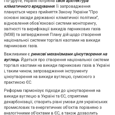
По-друге, Україні потрібна
своя архітектура
кліматичного врядування
. Її запровадження
планується через прийняття Закону України "Про
основні засади державної кліматичної політики",
відновлення обовʼязкової системи моніторингу,
звітності та верифікації викидів парникових газів
(МЗВ) та затвердження Плану дій щодо створення
національної системи торгівлі квотами на викиди
парникових газів.
Важливими є
ринкові механізмами ціноутворення на
вуглець
. Йдеться про створення національної системи
торгівлі квотами на викиди парникових газів в Україні
і, таким чином, запровадження інструменту
ціноутворення на викиди вуглецю, сумісного з
практикою ЄС.
Реформа гармонізує підходи до ціноутворення на
викиди вуглецю в Україні та ЄС, сприятиме
декарбонізації, створить рівні умови для українських
промислових та енергетичних об'єктів порівняно з
аналогічними об'єктами в ЄС, а також дозволить