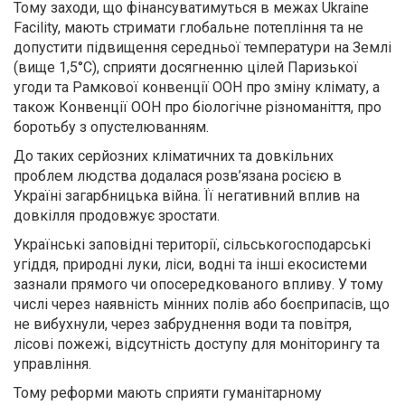
Тому заходи, що фінансуватимуться в межах Ukraine
Facility, мають стримати глобальне потепління та не
допустити підвищення середньої температури на Землі
(вище 1,5°C), сприяти досягненню цілей Паризької
угоди та Рамкової конвенції ООН про зміну клімату, а
також Конвенції ООН про біологічне різноманіття, про
боротьбу з опустелюванням.
До таких серйозних кліматичних та довкільних
проблем людства додалася розв’язана росією в
Україні загарбницька війна. Її негативний вплив на
довкілля продовжує зростати.
Українські заповідні території, сільськогосподарські
угіддя, природні луки, ліси, водні та інші екосистеми
зазнали прямого чи опосередкованого впливу. У тому
числі через наявність мінних полів або боєприпасів, що
не вибухнули, через забруднення води та повітря,
лісові пожежі, відсутність доступу для моніторингу та
управління.
Тому реформи мають сприяти гуманітарному