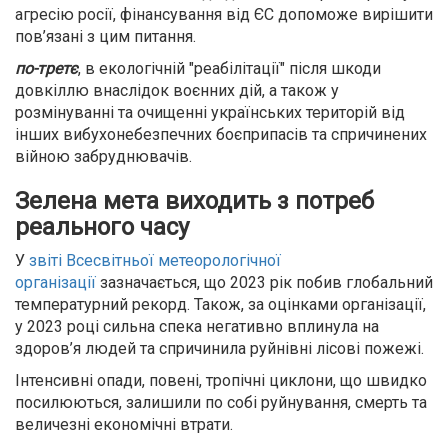
агресію росії, фінансування від ЄС допоможе вирішити
пов’язані з цим питання.
по-третє
, в екологічній "реабілітації" після шкоди
довкіллю внаслідок воєнних дій, а також у
розмінуванні та очищенні українських територій від
інших вибухонебезпечних боєприпасів та спричинених
війною забруднювачів.
Зелена мета виходить з потреб
реального часу
У
звіті Всесвітньої метеорологічної
організації
зазначається, що 2023 рік побив глобальний
температурний рекорд. Також, за оцінками організації,
у 2023 році сильна спека негативно вплинула на
здоров’я людей та спричинила руйнівні лісові пожежі.
Інтенсивні опади, повені, тропічні циклони, що швидко
посилюються, залишили по собі руйнування, смерть та
величезні економічні втрати.