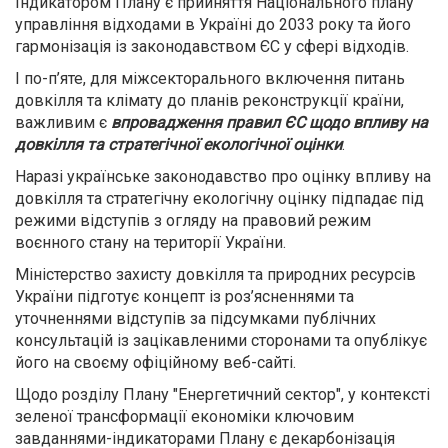
Індикатором Плану є прийняття Національного плану
управління відходами в Україні до 2033 року та його
гармонізація із законодавством ЄС у сфері відходів.
І по-п’яте, для міжсекторального включення питань
довкілля та клімату до планів реконструкції країни,
важливим є
впровадження правил ЄС щодо впливу на
довкілля та стратегічної екологічної оцінки
.
Наразі українське законодавство про оцінку впливу на
довкілля та стратегічну екологічну оцінку підпадає під
режими відступів з огляду на правовий режим
воєнного стану на території України.
Міністерство захисту довкілля та природних ресурсів
України підготує концепт із роз’ясненнями та
уточненнями відступів за підсумками публічних
консультацій із зацікавленими сторонами та опублікує
його на своєму офіційному веб-сайті.
Щодо розділу Плану "Енергетичний сектор", у контексті
зеленої трансформації економіки ключовим
завданнями-індикаторами Плану є декарбонізація