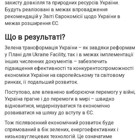
захисту довкілля та природних ресурсів України.
Будуть реалізовані в межах впровадження
рекомендацій у Звіті Єврокомісії щодо України в
межах розширення ЄС.
Що в результаті?
Зелена трансформація України – як завдяки реформам
у Плані для Ukraine Facility, так і в межах імплементації
інших численних документів – забезпечить
підвищення ефективності та конкурентоспроможності
економіки України на європейському та світовому
ринках, її подальший розвиток.
Поступово, але впевнено виборюючи перемогу у війні,
Україна прагне і до перемоги в мирі – швидко
відновитися, модернізуватися та економічно
розвиватися на шляху до вступу в ЄС.
Тож післявоєнний економічний розвиток буде
спрямований в бік зелених, енергоефективних і
низьковуглецевих технологій. Це означатиме