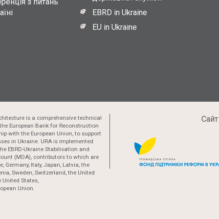
ренція з питань
аїні
EBRD in Ukraine
EU in Ukraine
hitecture is a comprehensive technical
Сайт
the European Bank for Reconstruction
ip with the European Union, to support
esses in Ukraine. URA is implemented
 the EBRD-Ukraine Stabilisation and
ount (MDA), contributors to which are
, Germany, Italy, Japan, Latvia, the
nia, Sweden, Switzerland, the United
 United States,
ropean Union.