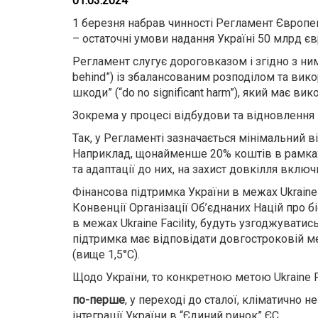
01.03.2024
1 березня набрав чинності Регламент Європей
– остаточні умови надання Україні 50 млрд є
Регламент слугує дороговказом і згідно з ним
behind”) із збалансованим розподілом та вик
шкоди” (“do no significant harm”), який має в
Зокрема у процесі відбудови та відновлення
Так, у Регламенті зазначається мінімальний 
Наприклад, щонайменше 20% коштів в рамках с
та адаптації до них, на захист довкілля вклю
Фінансова підтримка України в межах Ukraine 
Конвенції Організації Об’єднаних Націй про 
в межах Ukraine Facility, будуть узгоджувати
підтримка має відповідати довгостроковій ме
(вище 1,5°C).
Щодо України, то конкретною метою Ukraine Fa
по-перше
, у переході до сталої, кліматично 
інтеграції України в “Єдиний ринок” ЄС.