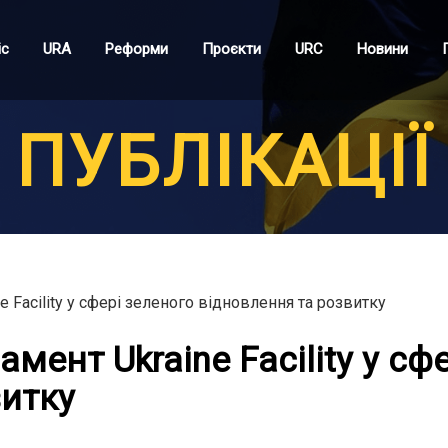
іс
URA
Реформи
Проєкти
URC
Новини
ПУБЛІКАЦІЇ
 Facility у сфері зеленого відновлення та розвитку
мент Ukraine Facility у сф
витку