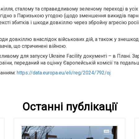
овкілля, сталому та справедливому зеленому переході в ус
згідно з Паризькою угодою (щодо зменшення викидів парник
тексті збитків і шкоди довкіллю через збройну агресію рос
 шкоди довкіллю внаслідок військових дій, а також у знешко
ачів, що спричинені війною.
ивому для запуску Ukraine Facility документі – в Плані. З
раїни, переданий на оцінку Європейській комісії та пода
ланням:
https://data.europa.eu/eli/reg/2024/792/oj
Останні публікації