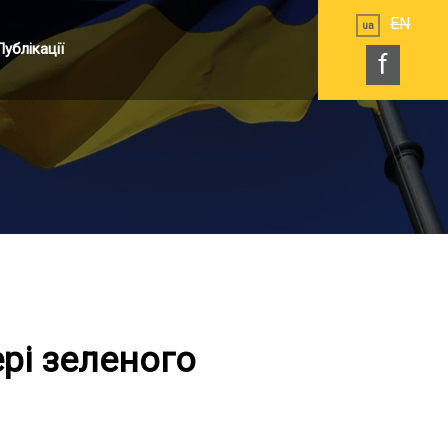
EN
ua
Публікації
f
ері зеленого