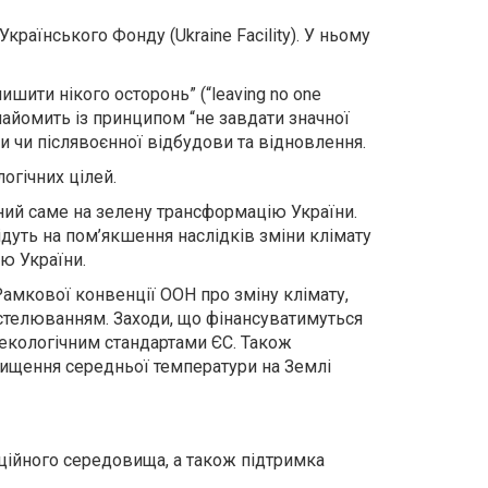
аїнського Фонду (Ukraine Facility). У ньому
шити нікого осторонь” (“leaving no one
найомить із принципом “не завдати значної
йни чи післявоєнної відбудови та відновлення.
огічних цілей.
аний саме на зелену трансформацію України.
ідуть на пом’якшення наслідків зміни клімату
ію України.
Рамкової конвенції ООН про зміну клімату,
пустелюванням. Заходи, що фінансуватимуться
а екологічним стандартами ЄС. Також
вищення середньої температури на Землі
тиційного середовища, а також підтримка