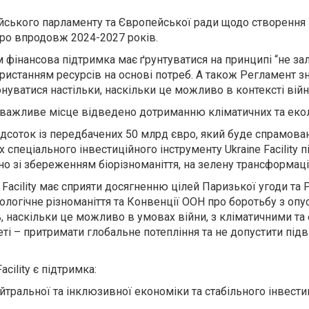
ського парламенту та Європейської ради щодо створення Укр
вро впродовж 2024-2027 років.
 фінансова підтримка має ґрунтуватися на принципі “не зали
ористанням ресурсів на основі потреб. А також Регламент з
иконуватися настільки, наскільки це можливо в контексті ві
 важливе місце відведено дотриманню кліматичних та екол
відсоток із передбачених 50 млрд євро, який буде спрамов
пеціального інвестиційного інструменту Ukraine Facility п
чно зі збереженням біорізноманіття, на зелену трансформац
Facility має сприяти досягненню цілей Паризької угоди та 
біологічне різноманіття та Конвенції ООН про боротьбу з о
сь, наскільки це можливо в умовах війни, з кліматичними т
ті – притримати глобальне потепління та не допустити під
cility є підтримка:
нейтральної та інклюзивної економіки та стабільного інвес