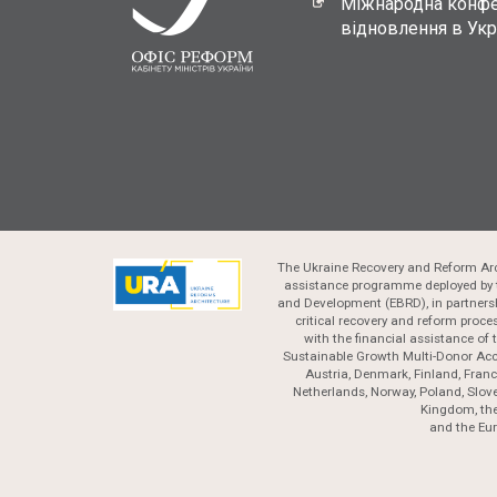
Міжнародна конфе
відновлення в Укр
The Ukraine Recovery and Reform Arc
assistance programme deployed by 
and Development (EBRD), in partnersh
critical recovery and reform proc
with the financial assistance of
Sustainable Growth Multi-Donor Acc
Austria, Denmark, Finland, France
Netherlands, Norway, Poland, Slove
Kingdom, the
and the Eu