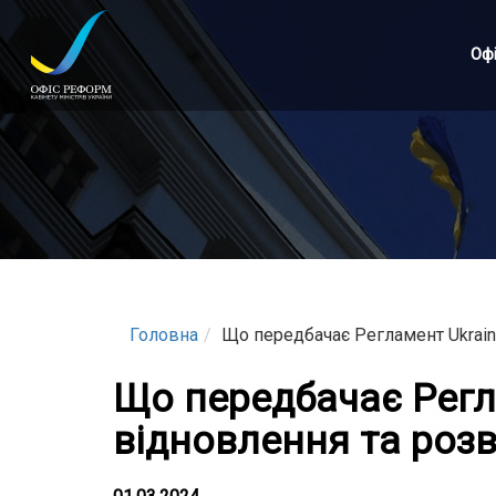
Перейти
до
Оф
основного
матеріалу
Головна
Що передбачає Регламент Ukraine
Що передбачає Регла
відновлення та роз