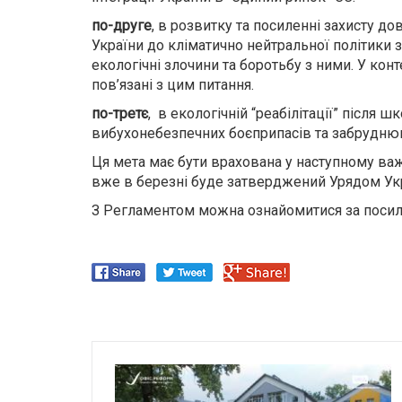
по-друге
, в розвитку та посиленні захисту д
України до кліматично нейтральної політики 
екологічні злочини та боротьбу з ними. У кон
пов’язані з цим питання.
по-третє
, в екологічній “реабілітації” після
вибухонебезпечних боєприпасів та забруднюв
Ця мета має бути врахована у наступному важл
вже в березні буде затверджений Урядом Ук
З Регламентом можна ознайомитися за поси