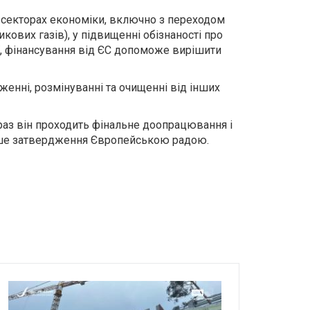
іх секторах економіки, включно з переходом
ових газів), у підвищенні обізнаності про
ії, фінансування від ЄС допоможе вирішити
дженні, розмінуванні та очищенні від інших
араз він проходить фінальне доопрацювання і
льше затвердження Європейською радою.