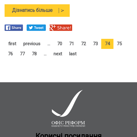
про
Дізнатись більше
Інтерес
до
України
з
боку
first
previous
…
70
71
72
73
74
75
іноземних
76
77
78
…
next
last
інвесторів
не
зник
-
Райнер
Бомба
Кориснi посилання