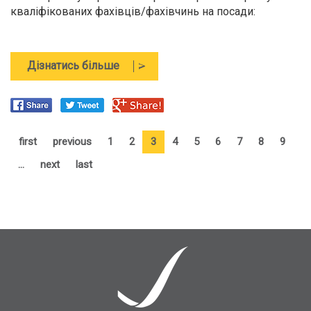
кваліфікованих фахівців/фахівчинь на посади:
про
Дізнатись більше
Команда
підтримки
відновлення
та
реформ
first
previous
1
2
3
4
5
6
7
8
9
при
…
next
last
Міністерстві
у
справах
ветеранів
України
шукає
експертів
та
експерток