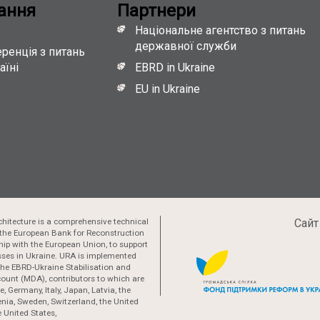
ання
Партнери
Національне агентство з питань
державної служби
ренція з питань
аїні
EBRD in Ukraine
EU in Ukraine
hitecture is a comprehensive technical
Сайт
the European Bank for Reconstruction
ip with the European Union, to support
esses in Ukraine. URA is implemented
 the EBRD-Ukraine Stabilisation and
ount (MDA), contributors to which are
, Germany, Italy, Japan, Latvia, the
nia, Sweden, Switzerland, the United
 United States,