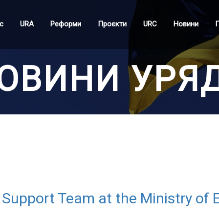
с
URA
Реформи
Проєкти
URC
Новини
П
ОВИНИ УРЯ
Support Team at the Ministry of 