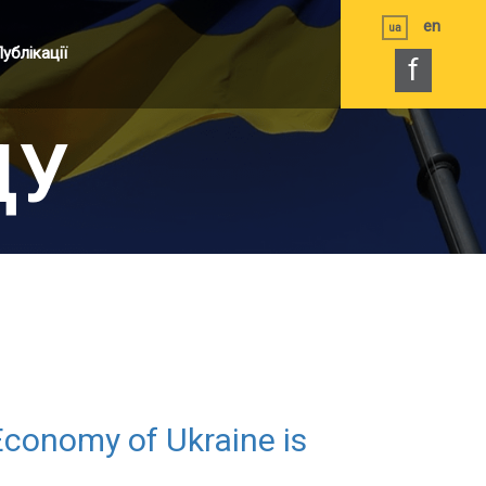
en
ua
ублікації
f
ДУ
Economy of Ukraine is