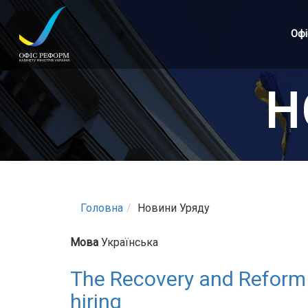
Перейти
до
Офі
основного
матеріалу
Н
Головна
Новини Уряду
Мова
Українська
The Recovery and Reform 
hiring