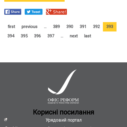
Христя
Фріланд:
Україна
за
останні
first
previous
…
389
390
391
392
393
5
394
395
396
397
…
next
last
років
досягла
більшого
прогресу
у
реформах,
ніж
за
попередні
20
Кориснi посилання
Урядовий портал