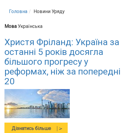
Головна
Новини Уряду
Мова
Українська
Христя Фріланд: Україна за
останні 5 років досягла
більшого прогресу у
реформах, ніж за попередні
20
про
Дізнатись більше