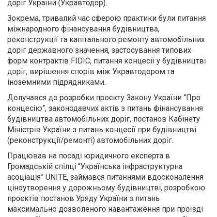
доріг України (Укравтодор).
Зокрема, тривалий час сферою практики були питання
міжнародного фінансування будівництва,
реконструкції та капітального ремонту автомобільних
доріг державного значення, застосування типових
форм контрактів FIDIC, питання концесії у будівництві
доріг, вирішення спорів між Укравтодором та
іноземними підрядниками.
Долучався до розробки проєкту Закону України “Про
концесію”, законодавчих актів з питань фінансування
будівництва автомобільних доріг, постанов Кабінету
Міністрів України з питань концесії при будівництві
(реконструкції/ремонті) автомобільних доріг.
Працював на посаді юридичного експерта в
Громадській спілці “Українська інфраструктурна
асоціація” UNITE, займався питаннями вдосконалення
ціноутворення у дорожньому будівництві, розробкою
проєктів постанов Уряду України з питань
максимально дозволеного навантаження при проїзді