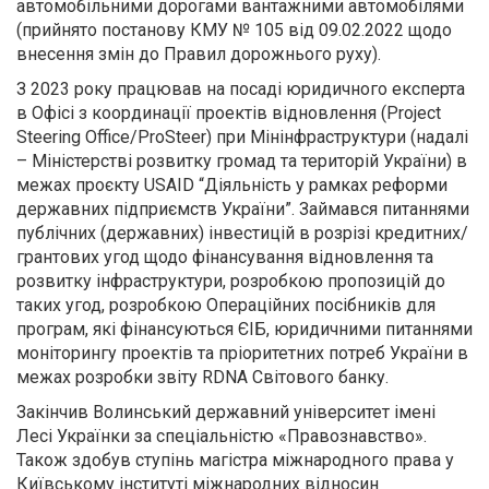
автомобільними дорогами вантажними автомобілями
(прийнято постанову КМУ № 105 від 09.02.2022 щодо
внесення змін до Правил дорожнього руху).
З 2023 року працював на посаді юридичного експерта
в Офісі з координації проектів відновлення (Project
Steering Office/ProSteer) при Мінінфраструктури (надалі
– Міністерстві розвитку громад та територій України) в
межах проєкту USAID “Діяльність у рамках реформи
державних підприємств України”. Займався питаннями
публічних (державних) інвестицій в розрізі кредитних/
грантових угод щодо фінансування відновлення та
розвитку інфраструктури, розробкою пропозицій до
таких угод, розробкою Операційних посібників для
програм, які фінансуються ЄІБ, юридичними питаннями
моніторингу проектів та пріоритетних потреб України в
межах розробки звіту RDNA Світового банку.
Закінчив Волинський державний університет імені
Лесі Українки за спеціальністю «Правознавство».
Також здобув ступінь магістра міжнародного права у
Київському інституті міжнародних відносин