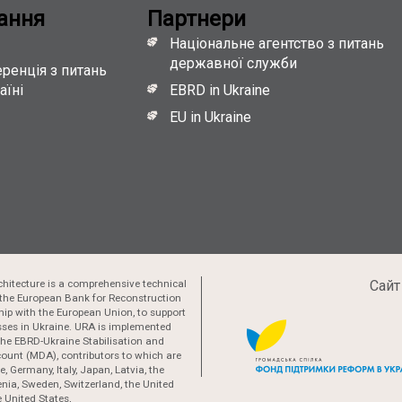
ання
Партнери
Національне агентство з питань
державної служби
ренція з питань
аїні
EBRD in Ukraine
EU in Ukraine
hitecture is a comprehensive technical
Сайт
the European Bank for Reconstruction
ip with the European Union, to support
esses in Ukraine. URA is implemented
 the EBRD-Ukraine Stabilisation and
ount (MDA), contributors to which are
, Germany, Italy, Japan, Latvia, the
nia, Sweden, Switzerland, the United
 United States,