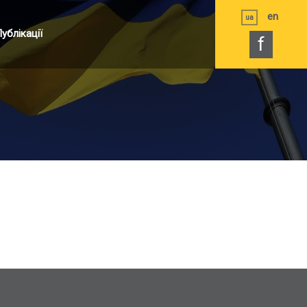
en
ua
ублікації
f