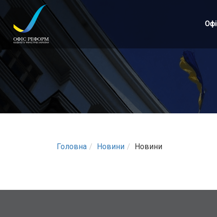
Перейти
до
Офі
основного
матеріалу
Головна
Новини
Новини