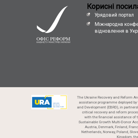
Кориснi посил
Урядовий портал
Міжнародна конфе
відновлення в Укр
The Ukraine Recovery and Reform Arc
assistance programme deployed by 
and Development (EBRD), in partnersh
critical recovery and reform proc
with the financial assistance of
Sustainable Growth Multi-Donor Acc
Austria, Denmark, Finland, France
Netherlands, Norway, Poland, Slove
Kingdom, the