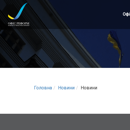
Перейти
до
Офі
основного
матеріалу
Головна
Новини
Новини