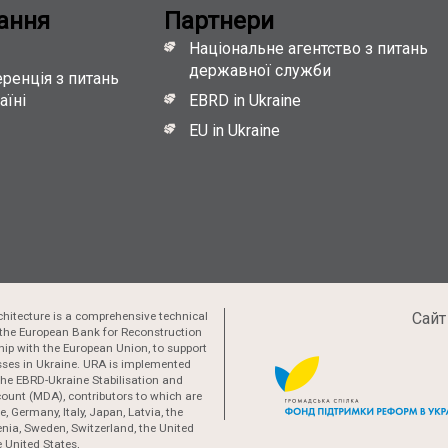
ання
Партнери
Національне агентство з питань
державної служби
ренція з питань
аїні
EBRD in Ukraine
EU in Ukraine
hitecture is a comprehensive technical
Сайт
the European Bank for Reconstruction
ip with the European Union, to support
esses in Ukraine. URA is implemented
 the EBRD-Ukraine Stabilisation and
ount (MDA), contributors to which are
, Germany, Italy, Japan, Latvia, the
nia, Sweden, Switzerland, the United
 United States,