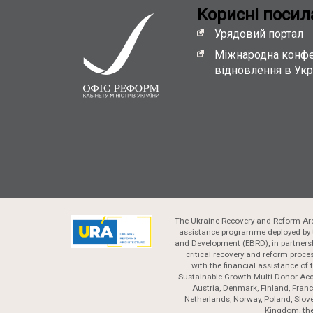
Кориснi посил
Урядовий портал
Міжнародна конфе
відновлення в Укр
The Ukraine Recovery and Reform Arc
assistance programme deployed by 
and Development (EBRD), in partnersh
critical recovery and reform proc
with the financial assistance of
Sustainable Growth Multi-Donor Acc
Austria, Denmark, Finland, France
Netherlands, Norway, Poland, Slove
Kingdom, the