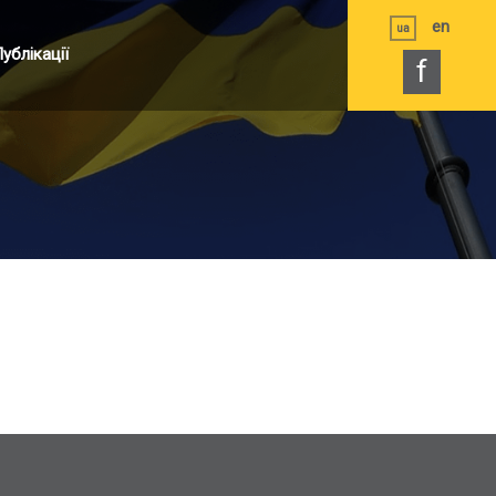
en
ua
ублікації
f