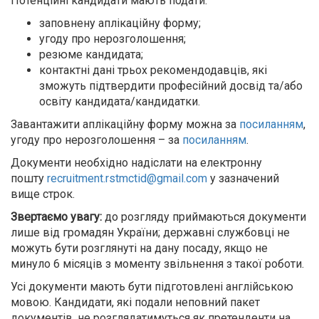
Потенційні кандидати мають подати:
заповнену аплікаційну форму;
угоду про нерозголошення;
резюме кандидата;
контактні дані трьох рекомендодавців, які
зможуть підтвердити професійний досвід та/або
освіту кандидата/кандидатки.
Завантажити аплікаційну форму можна за
посиланням
,
угоду про нерозголошення – за
посиланням
.
Документи необхідно надіслати на електронну
пошту
recruitment.rstmctid@gmail.com
у зазначений
вище строк.
Звертаємо увагу:
до розгляду приймаються документи
лише від громадян України; державні службовці не
можуть бути розглянуті на дану посаду, якщо не
минуло 6 місяців з моменту звільнення з такої роботи.
Усі документи мають бути підготовлені англійською
мовою. Кандидати, які подали неповний пакет
документів, не розглядатимуться як претенденти на