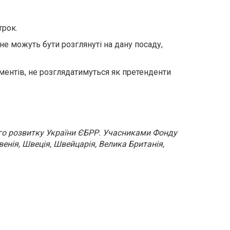
трок.
е можуть бути розглянуті на дану посаду,
ментів, не розглядатимуться як претенденти
ого розвитку України ЄБРР. Учасниками Фонду
овенія, Швеція, Швейцарія, Велика Британія,