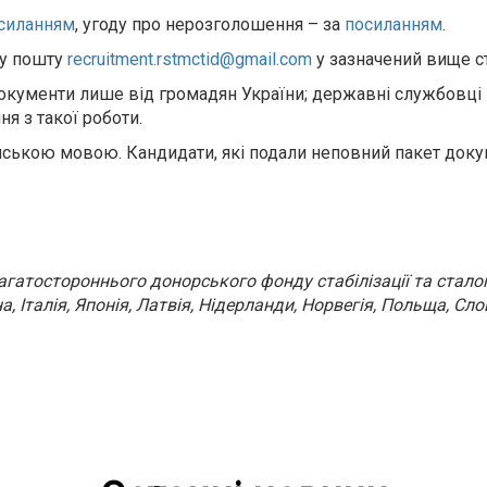
силанням
, угоду про нерозголошення – за
посиланням
.
ну пошту
recruitment.rstmctid@gmail.com
у зазначений вище с
кументи лише від громадян України; державні службовці н
я з такої роботи.
ійською мовою. Кандидати, які подали неповний пакет доку
Багатостороннього донорського фонду стабілізації та стал
на, Італія, Японія, Латвія, Нідерланди, Норвегія, Польща, Сл