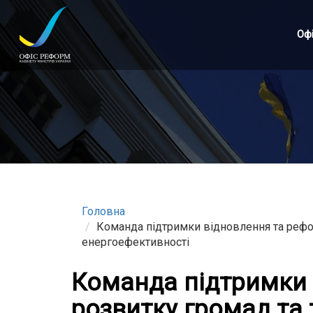
Перейти
до
Оф
основного
матеріалу
Головна
Команда підтримки відновлення та рефор
енергоефективності
Команда підтримки 
розвитку громад та 