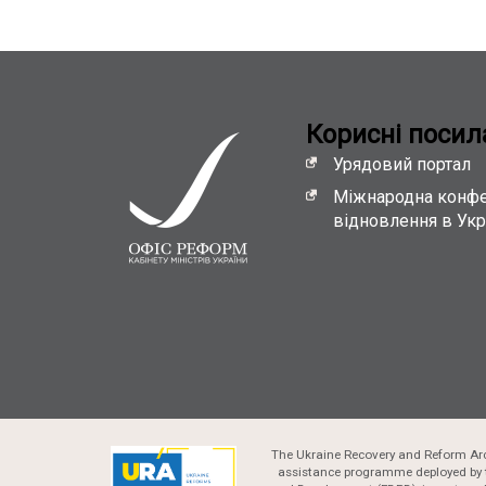
Кориснi посил
Урядовий портал
Міжнародна конфе
відновлення в Укр
The Ukraine Recovery and Reform Arc
assistance programme deployed by 