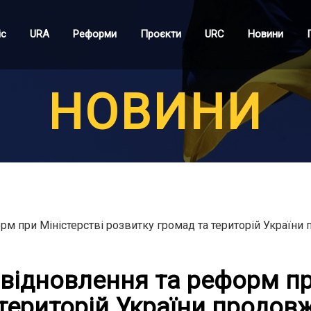
іс
URA
Реформи
Проєкти
URC
Новини
НОВИНИ
м при Міністерстві розвитку громад та територій України 
відновлення та реформ пр
територій України продов