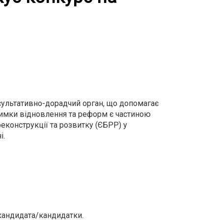
нсультативно-дорадчий орган, що допомагає
римки відновлення та реформ є частиною
еконструкції та розвитку (ЄБРР) у
і.
 кандидата/кандидатки.