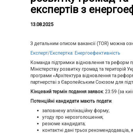
експертів з енергое
13.08.2025
З детальним описом вакансії (TOR) можна оз
Експерт/Експертка: Енергоефективність
Команда підтримки відновлення та реформ при
Міністерству розвитку громад та територій 
програми «Архітектура відновлення та реформ
партнерстві з Європейським Союзом для підт
Кінцевий термін подання заявок
: 23:59 (за к
Потенційні кандидати мають подати
:
заповнену аплікаційну форму;
угоду про нерозголошення;
резюме кандидата;
контактні дані трьох рекомендодавців, 