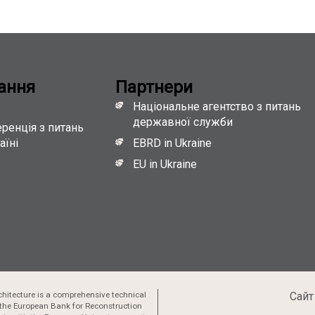
ання
Партнери
Національне агентство з питань
державної служби
ренція з питань
аїні
EBRD in Ukraine
EU in Ukraine
hitecture is a comprehensive technical
Сайт
the European Bank for Reconstruction