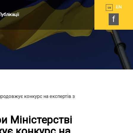
EN
ua
Публікації
f
продовжує конкурс на експертів з
и Міністерстві
жує конкурс на