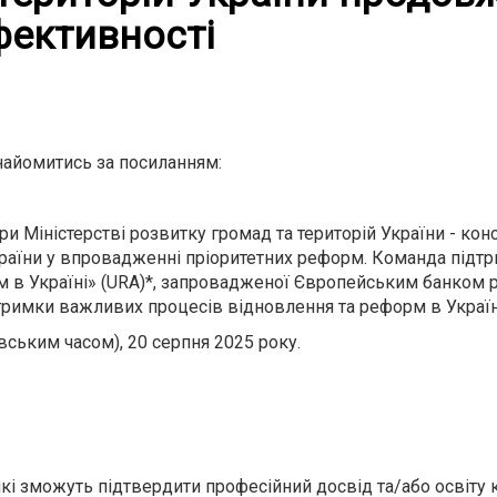
фективності
найомитись за посиланням:
 Міністерстві розвитку громад та територій України - ко
України у впровадженні пріоритетних реформ. Команда підт
 в Україні» (URA)*, запровадженої Європейським банком р
римки важливих процесів відновлення та реформ в Україн
иївським часом), 20 серпня 2025 року.
які зможуть підтвердити професійний досвід та/або освіту