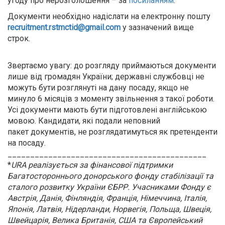
угоду про нерозголошення – за
посиланням
.
Документи необхідно надіслати на електронну пошту
recruitment.rstmctid@gmail.com
у зазначений вище
строк.
Звертаємо увагу: до розгляду приймаються документи
лише від громадян України; державні службовці не
можуть бути розглянуті на дану посаду, якщо не
минуло 6 місяців з моменту звільнення з такої роботи.
Усі документи мають бути підготовлені англійською
мовою. Кандидати, які подали неповний
пакет документів, не розглядатимуться як претенденти
на посаду.
____________________________________________
*
URA реалізується за фінансової підтримки
Багатостороннього донорського фонду стабілізації та
сталого розвитку України ЄБРР. Учасниками Фонду є
Австрія, Данія, Фінляндія, Франція, Німеччина, Італія,
Японія, Латвія, Нідерланди, Норвегія, Польща, Швеція,
Швейцарія, Велика Британія, США та Європейський