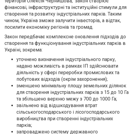
територій Олексія Чернишова, закон створює
фінансові, інфраструктурні та інституційні стимули для
створення та розвитку індустріальних парків. Таким
чином, Україна зможе залучити інвесторів, а відтак,
посилити економіку регіонів та громад.
Закон передбачає комплексне оновлення підходів до
створення та функціонування індустріальних парків в
Україні, зокрема:
уточнено визначення індустріального парку,
надано можливість в рамках ІП здійснювати
діяльність у сфері переробки промислових та
побутових відходів (окрім захоронення);
зменшено мінімальну площу земельних ділянок
для створення індустріальних парків з 15 до 10 Га
та збільшено верхню межу з 700 до 1000 Га;
звільнено від відшкодування втрат
сільськогосподарського і лісогосподарського
виробництва при створенні індустріальних
парків;
запроваджено систему державного