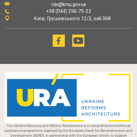
rdo@kmu.gov.ua
+38 (044) 256-75-23
Київ
Грушевського 12/2, каб.568
The Ukraine Recovery and Reform Architecture is a comprehensive technical
assistance programme deployed by the European Bank for Reconstruction and
Development (EBRD), in partnership with the European Union, to support