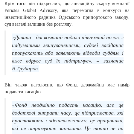
Крім того, він підкреслив, що апеляційну скаргу компанії
Pericles Global Advisory, яка перемогла в конкурсі на
інвестиційного радника Одеського припортового заводу,
суд взагалі залишив без розгляду.
«Дивина - дві компанії подали нікчемний позов, з
надуманими звинуваченнями, судові засідання
пропускають або заявляють відводи суддям, і
вже вдруге суд їх підтримує», – зазначив
В.Трубаров.
Він також наголосив, що Фонд держмайна має намір
подавати касацію.
«Фонд неодмінно подасть касацію, але це
додаткові витрати часу, це підприємства, які
простоюють і здешевлюються, це працівники,
які не отримують зарплати. Це точно не на