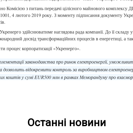
ано Комісією з питань передачі цілісного майнового комплексу
001, 4 лютого 2019 року. З моменту підписання документу Укре
ів.
 Укренерго здійснюватиме наглядова рада компанії. До її складу 
жнародний досвід трансформаційних процесів в енергетиці, а та
ти процес корпоратизації «Укренерго».
мплементації законодавства про ринок електроенергії, уможливи
а дозволить відокремити контроль за виробництвом електроенер
 коштів у сумі EUR500 млн в рамках Меморандуму про взаєморозу
Останні новини