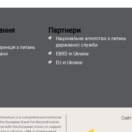
ання
Партнери
Національне агентство з питань
державної служби
ренція з питань
аїні
EBRD in Ukraine
EU in Ukraine
hitecture is a comprehensive technical
Сайт
the European Bank for Reconstruction
ip with the European Union, to support
esses in Ukraine. URA is implemented