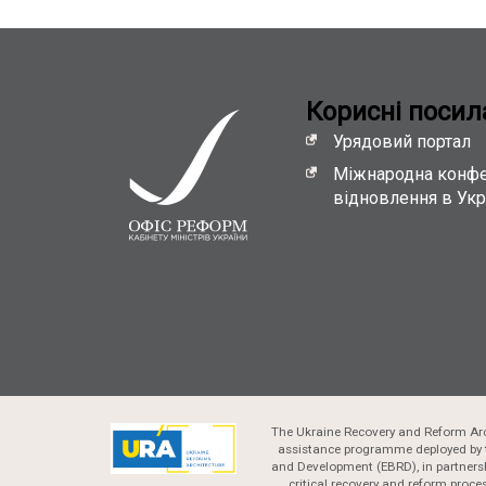
Кориснi посил
Урядовий портал
Міжнародна конфе
відновлення в Укр
The Ukraine Recovery and Reform Arc
assistance programme deployed by 
and Development (EBRD), in partnersh
critical recovery and reform proc