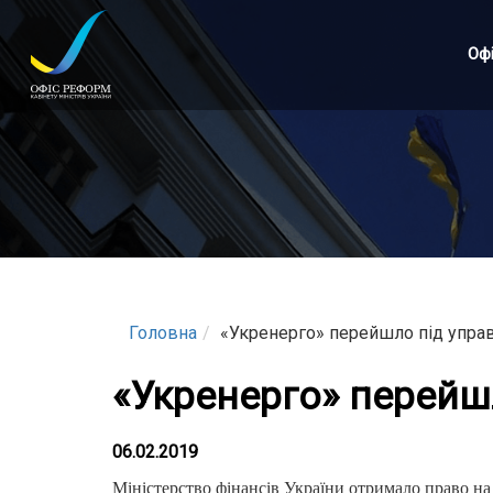
Перейти
до
Оф
основного
матеріалу
Головна
«Укренерго» перейшло під управ
«Укренерго» перейш
06.02.2019
Міністерство фінансів України отримало право 