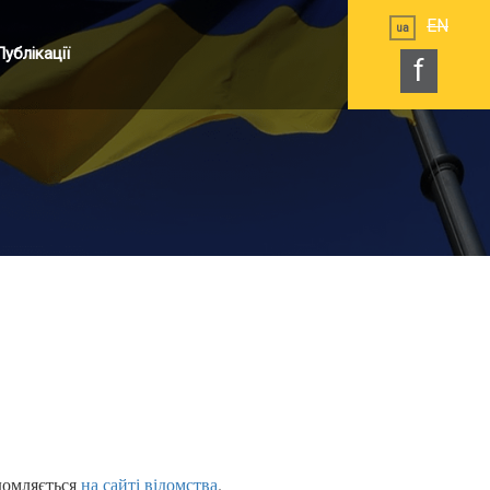
EN
ua
Публікації
f
домляється
на сайті відомства
.