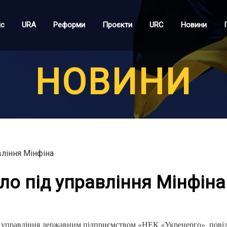
іс
URA
Реформи
Проєкти
URC
Новини
НОВИНИ
ління Мінфіна
ло під управління Мінфіна
на управління державним підприємством «НЕК «Укренерго», пові