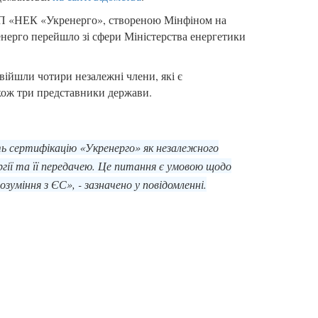
 ДП «НЕК «Укренерго», створеною Мінфіном на
нерго перейшло зі сфери Міністерства енергетики
увійшли чотири незалежні члени, які є
кож три представники держави.
ть сертифікацію «Укренерго» як незалежного
гії та її передачею. Це питання є умовою щодо
міння з ЄС», - зазначено у повідомленні.