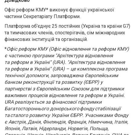
Довідково
Офіс реформ КМУ* виконує функції української
частини Секретаріату Платформи.
Платформа об’єднує 25 постійних (Україна та країни G7)
та тимчасових членів, спостерігачів, сім міжнародних
фінансових інституцій та організацій.
*
Офіс реформ КМУ (Офіс відновлення та реформ КМУ)
є частиною програми "Архітектура відновлення
та реформ в Україні" (URA). "Архітектура відновлення
та реформ в Україні" (URA) – це комплексна програма
технічної допомоги, запроваджена Європейським
банком реконструкції та розвитку (ЄБРР) у
партнерстві з Європейським Союзом для підтримки
важливих процесів відновлення та реформ в Україні.
URA реалізується за фінансової підтримки
Багатостороннього донорського фонду стабілізації
та сталого розвитку України ЄБРР. Учасниками Фонду
є Австрія, Данія, Фінляндія, Франція, Німеччина, Італія,
Японія, Латвія, Нідерланди, Норвегія, Польща,