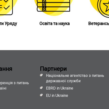
ти Уряду
Освіта та наука
Ветерансь
ання
Партнери
Національне агентство з питань
державної служби
ренція з питань
аїні
EBRD in Ukraine
EU in Ukraine