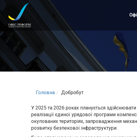
Перейти
до
Офі
основного
матеріалу
Головна
Добробут
У 2025 та 2026 роках планується здійснюват
реалізації єдиної урядової програми компенс
окупованих територіях, запровадження механ
розвитку безпекової інфраструктури.