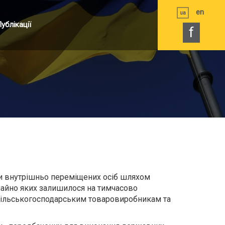
en
ua
ублікації
f
ки внутрішньо переміщених осіб шляхом
 майно яких залишилося на тимчасово
 сільськогосподарським товаровиробникам та