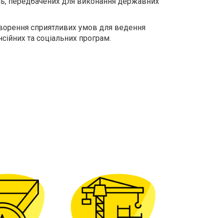
нь, передбачених для виконання державних
ворення сприятливих умов для ведення
сійних та соціальних програм.