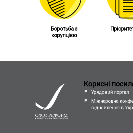
Боротьба з
Пріорите
корупцією
Кориснi посил
Урядовий портал
Міжнародна конфе
відновлення в Укр