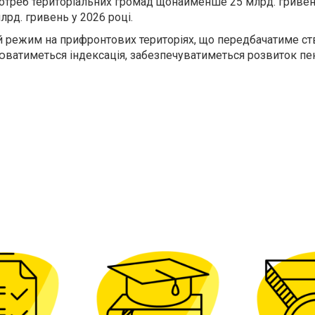
отреб територіальних громад щонайменше 25 млрд. гриве
млрд. гривень у 2026 році.
 режим на прифронтових територіях, що передбачатиме ст
юватиметься індексація, забезпечуватиметься розвиток пен