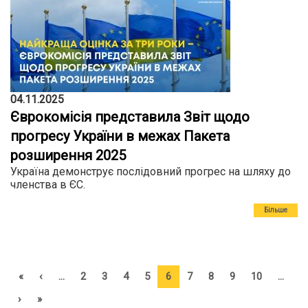
04.11.2025
Єврокомісія представила Звіт щодо
прогресу України в межах Пакета
розширення 2025
Україна демонструє послідовний прогрес на шляху до
членства в ЄС.
Більше
«
‹
…
2
3
4
5
6
7
8
9
10
…
›
»